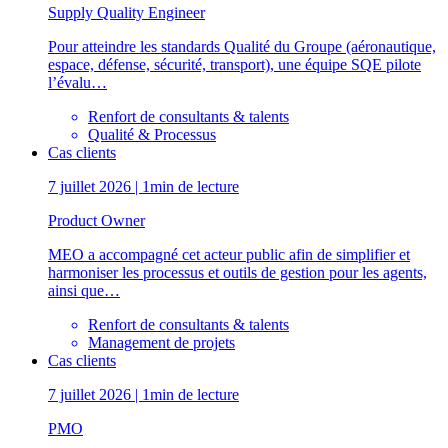
Supply Quality Engineer
Pour atteindre les standards Qualité du Groupe (aéronautique,
espace, défense, sécurité, transport), une équipe SQE pilote
l’évalu…
Renfort de consultants & talents
Qualité & Processus
Cas clients
7 juillet 2026 | 1min de lecture
Product Owner
MEO a accompagné cet acteur public afin de simplifier et
harmoniser les processus et outils de gestion pour les agents,
ainsi que…
Renfort de consultants & talents
Management de projets
Cas clients
7 juillet 2026 | 1min de lecture
PMO